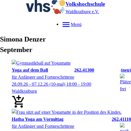
Volkshochschule
Waldkraiburg e.V.
Menü
Simona
Denzer
September
Yoga auf dem Ball
262.41300
neu
für Anfänger und Fortgeschrittene
28.09.26 - 07.12.26
(10-mal)
18:00
- 19:00
Waldkraiburg
Hatha Yoga am Vormittag
262.41110
für Anfänger und Fortgeschrittene