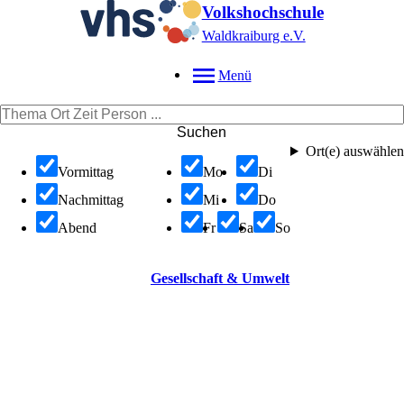
Volkshochschule
Waldkraiburg e.V.
Menü
Suchen
Ort(e) auswählen
Vormittag
Mo
Di
Nachmittag
Mi
Do
Abend
Fr
Sa
So
Gesellschaft & Umwelt