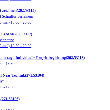
t zeichnen
262.53115
 Schraffur verfeinern
3-mal)
18:00
- 20:00
s Lebens
262.53117
chrittene
2-mal)
18:30
- 20:30
Samstag - Individuelle Projektbegleitung
262.53113
00
- 13:30
uf Nass Technik
271.53104
ss"
00
- 17:00
s
271.53106