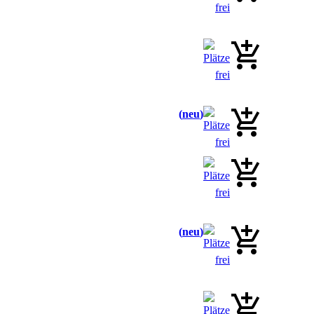
neu
neu