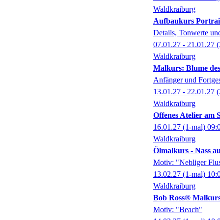
Waldkraiburg
Aufbaukurs Portrai
Details, Tonwerte und
07.01.27 - 21.01.27
(
Waldkraiburg
Malkurs: Blume de
Anfänger und Fortges
13.01.27 - 22.01.27
(
Waldkraiburg
Offenes Atelier am 
16.01.27
(1-mal)
09:
Waldkraiburg
Ölmalkurs - Nass a
Motiv: "Nebliger Flu
13.02.27
(1-mal)
10:
Waldkraiburg
Bob Ross® Malkur
Motiv: "Beach"