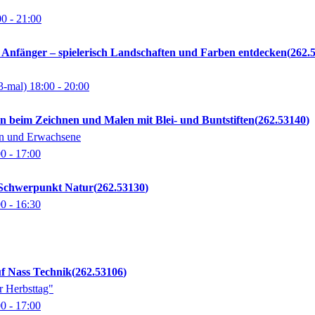
00
- 21:00
 Anfänger – spielerisch Landschaften und Farben entdecken
262.
3-mal)
18:00
- 20:00
 beim Zeichnen und Malen mit Blei- und Buntstiften
262.53140
en und Erwachsene
00
- 17:00
 Schwerpunkt Natur
262.53130
00
- 16:30
uf Nass Technik
262.53106
r Herbsttag"
00
- 17:00