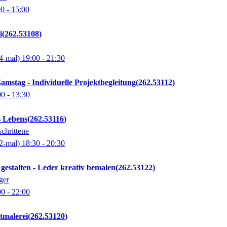
00
- 15:00
i
262.53108
4-mal)
19:00
- 21:30
Samstag - Individuelle Projektbegleitung
262.53112
00
- 13:30
s Lebens
262.53116
chrittene
2-mal)
18:30
- 20:30
 gestalten - Leder kreativ bemalen
262.53122
ger
00
- 22:00
tmalerei
262.53120