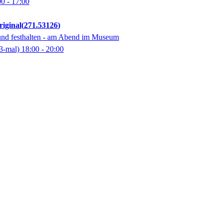
00
- 17:00
riginal
271.53126
 und festhalten - am Abend im Museum
3-mal)
18:00
- 20:00