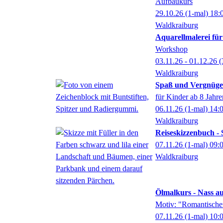
Aufbaukurs
29.10.26
(1-mal)
18:
Waldkraiburg
Aquarellmalerei für
Workshop
03.11.26 - 01.12.26
(
Waldkraiburg
Spaß und Vergnügen
für Kinder ab 8 Jahr
06.11.26
(1-mal)
14:
Waldkraiburg
Reiseskizzenbuch -
07.11.26
(1-mal)
09:
Waldkraiburg
Ölmalkurs - Nass a
Motiv: "Romantische
07.11.26
(1-mal)
10: