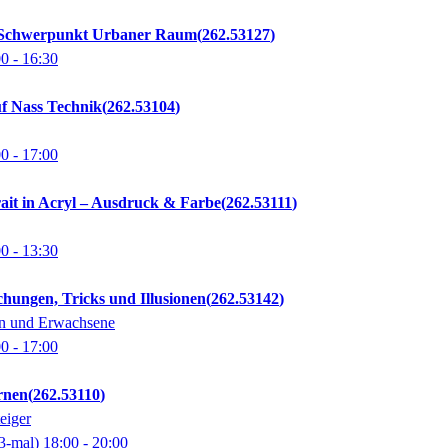
- Schwerpunkt Urbaner Raum
262.53127
00
- 16:30
uf Nass Technik
262.53104
00
- 17:00
ait in Acryl – Ausdruck & Farbe
262.53111
00
- 13:30
hungen, Tricks und Illusionen
262.53142
en und Erwachsene
00
- 17:00
ernen
262.53110
eiger
3-mal)
18:00
- 20:00