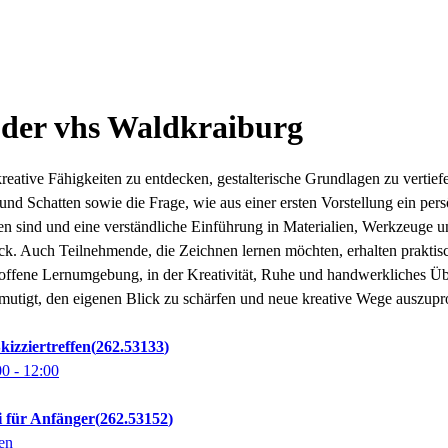
 der vhs Waldkraiburg
ative Fähigkeiten zu entdecken, gestalterische Grundlagen zu vertiefe
 und Schatten sowie die Frage, wie aus einer ersten Vorstellung ein pe
ten sind und eine verständliche Einführung in Materialien, Werkzeuge 
ruck. Auch Teilnehmende, die Zeichnen lernen möchten, erhalten prakti
ne offene Lernumgebung, in der Kreativität, Ruhe und handwerkliches
rmutigt, den eigenen Blick zu schärfen und neue kreative Wege auszupr
kizziertreffen
262.53133
00
- 12:00
i für Anfänger
262.53152
en