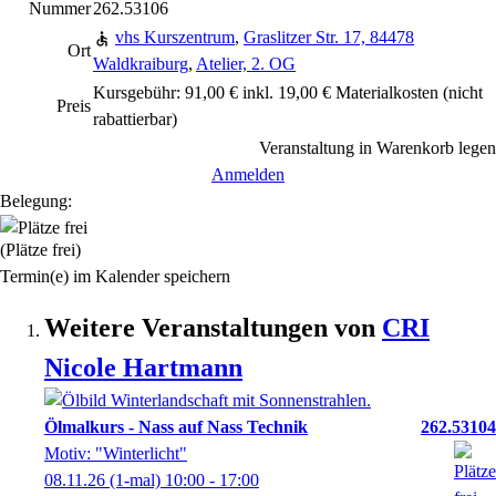
Nummer
262.53106
vhs Kurszentrum
,
Graslitzer Str. 17, 84478
Ort
Waldkraiburg
,
Atelier, 2. OG
Kursgebühr: 91,00 € inkl. 19,00 € Materialkosten
(nicht
Preis
rabattierbar)
Veranstaltung in Warenkorb legen
Anmelden
Belegung:
(Plätze frei)
Termin(e) im Kalender speichern
Weitere Veranstaltungen von
CRI
Nicole
Hartmann
Ölmalkurs - Nass auf Nass Technik
262.53104
Motiv: "Winterlicht"
08.11.26
(1-mal)
10:00
- 17:00