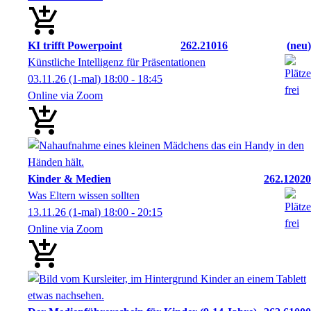
KI trifft Powerpoint
262.21016
neu
Künstliche Intelligenz für Präsentationen
03.11.26
(1-mal)
18:00
- 18:45
Online via Zoom
Kinder & Medien
262.12020
Was Eltern wissen sollten
13.11.26
(1-mal)
18:00
- 20:15
Online via Zoom