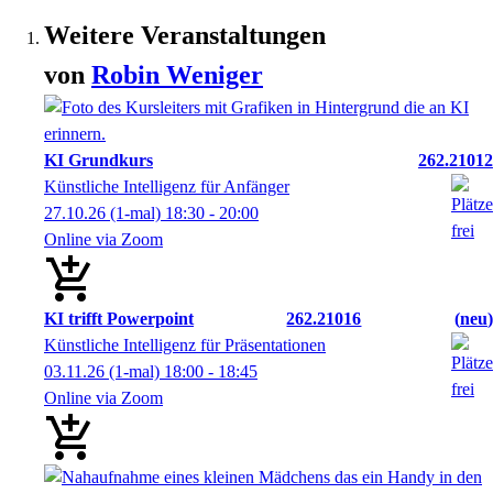
Weitere Veranstaltungen
von
Robin
Weniger
KI Grundkurs
262.21012
Künstliche Intelligenz für Anfänger
27.10.26
(1-mal)
18:30
- 20:00
Online via Zoom
KI trifft Powerpoint
262.21016
neu
Künstliche Intelligenz für Präsentationen
03.11.26
(1-mal)
18:00
- 18:45
Online via Zoom