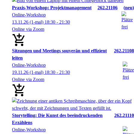
Praxis-Workshop: Projektmanagement
262.21106
neu
Online-Workshop
13.11.26
(1-mal)
18:30
- 21:30
Online via Zoom
Sitzungen und Meetings souverän und effizient
262.21108
leiten
Online-Workshop
19.11.26
(1-mal)
18:30
- 21:30
Online via Zoom
Storytelling: Die Kunst des beeindruckenden
262.21110
Erzählens
Online-Workshop