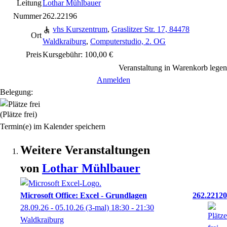
Leitung
Lothar Mühlbauer
Nummer
262.22196
vhs Kurszentrum
,
Graslitzer Str. 17, 84478
Ort
Waldkraiburg
,
Computerstudio, 2. OG
Preis
Kursgebühr: 100,00 €
Veranstaltung in Warenkorb legen
Anmelden
Belegung:
(Plätze frei)
Termin(e) im Kalender speichern
Weitere Veranstaltungen
von
Lothar
Mühlbauer
Microsoft Office: Excel - Grundlagen
262.22120
28.09.26 - 05.10.26
(3-mal)
18:30
- 21:30
Waldkraiburg