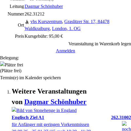
Leitung
Dagmar Schönhuber
Nummer
262.31212
vhs Kurszentrum
,
Graslitzer Str. 17, 84478
Ort
Waldkraiburg
,
London, 1. OG
Preis
Kursgebühr: 95,00 €
Veranstaltung in Warenkorb legen
Anmelden
Belegung:
(Plätze frei)
Termin(e) im Kalender speichern
Weitere Veranstaltungen
von
Dagmar
Schönhuber
Englisch Ziel A1
262.31002
für Anfänger mit geringen Vorkenntnissen