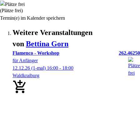
(Plätze frei)
Termin(e) im Kalender speichern
Weitere Veranstaltungen
von
Bettina
Gorn
Flamenco - Workshop
262.46250
für Anfänger
12.12.26
(1-mal)
16:00
- 18:00
Waldkraiburg