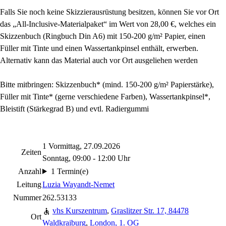
Falls Sie noch keine Skizzierausrüstung besitzen, können Sie vor Ort
das „All-Inclusive-Materialpaket“ im Wert von 28,00 €, welches ein
Skizzenbuch (Ringbuch Din A6) mit 150-200 g/m² Papier, einen
Füller mit Tinte und einen Wassertankpinsel enthält, erwerben.
Alternativ kann das Material auch vor Ort ausgeliehen werden
Bitte mitbringen: Skizzenbuch* (mind. 150-200 g/m² Papierstärke),
Füller mit Tinte* (gerne verschiedene Farben), Wassertankpinsel*,
Bleistift (Stärkegrad B) und evtl. Radiergummi
1 Vormittag, 27.09.2026
Zeiten
Sonntag, 09:00 - 12:00 Uhr
Anzahl
1 Termin(e)
Leitung
Luzia Wayandt-Nemet
Nummer
262.53133
vhs Kurszentrum
,
Graslitzer Str. 17, 84478
Ort
Waldkraiburg
,
London, 1. OG