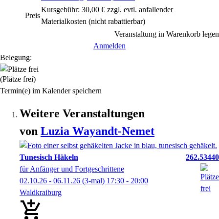
Kursgebühr: 30,00 € zzgl. evtl. anfallender
Preis
Materialkosten
(nicht rabattierbar)
Veranstaltung in Warenkorb legen
Anmelden
Belegung:
(Plätze frei)
Termin(e) im Kalender speichern
Weitere Veranstaltungen
von
Luzia
Wayandt-Nemet
Tunesisch Häkeln
262.53440
für Anfänger und Fortgeschrittene
02.10.26 - 06.11.26
(3-mal)
17:30
- 20:00
Waldkraiburg