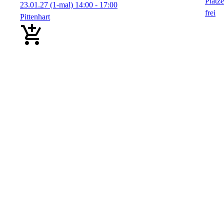
23.01.27
(1-mal)
14:00
- 17:00
Pittenhart