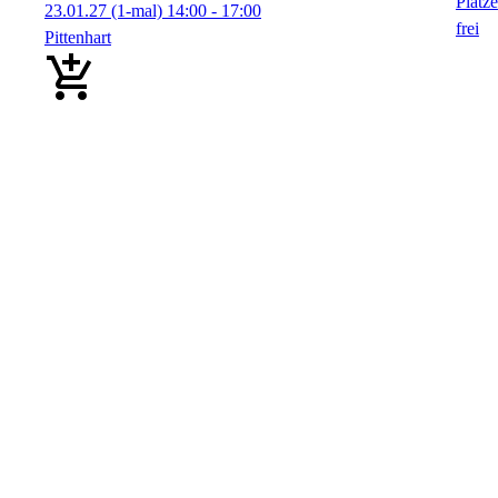
23.01.27
(1-mal)
14:00
- 17:00
Pittenhart