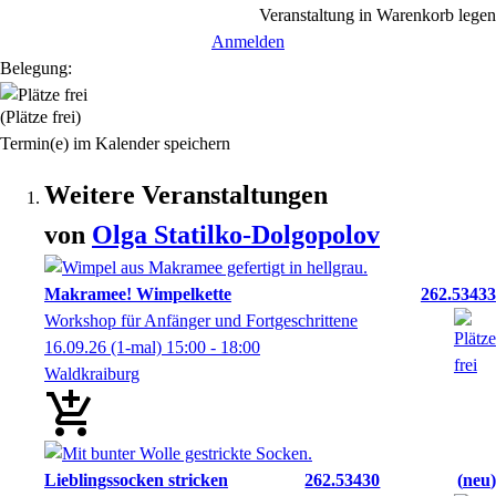
Veranstaltung in Warenkorb legen
Anmelden
Belegung:
(Plätze frei)
Termin(e) im Kalender speichern
Weitere Veranstaltungen
von
Olga
Statilko-Dolgopolov
Makramee! Wimpelkette
262.53433
Workshop für Anfänger und Fortgeschrittene
16.09.26
(1-mal)
15:00
- 18:00
Waldkraiburg
Lieblingssocken stricken
262.53430
neu