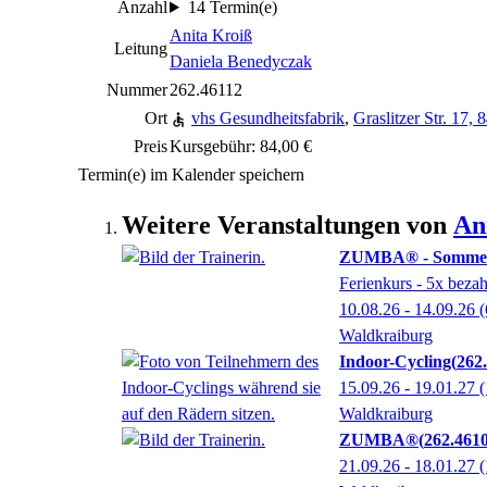
Anzahl
14 Termin(e)
Anita Kroiß
Leitung
Daniela Benedyczak
Nummer
262.46112
Ort
vhs Gesundheitsfabrik
,
Graslitzer Str. 17,
Preis
Kursgebühr: 84,00 €
Termin(e) im Kalender speichern
Weitere Veranstaltungen von
An
ZUMBA® - Sommer-
Ferienkurs - 5x bezah
10.08.26 - 14.09.26
(
Waldkraiburg
Indoor-Cycling
262
15.09.26 - 19.01.27
(
Waldkraiburg
ZUMBA®
262.461
21.09.26 - 18.01.27
(