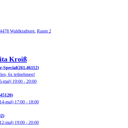
 84478 Waldkraiburg
,
Raum 2
ita
Kroiß
Special
261.46112
len, 6x teilnehmen!
6-mal)
19:00
- 20:00
.45120
14-mal)
17:00
- 18:00
02
12-mal)
19:00
- 20:00