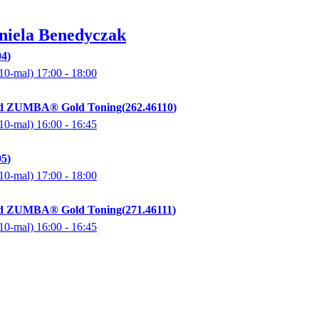
niela
Benedyczak
04
10-mal)
17:00
- 18:00
 ZUMBA® Gold Toning
262.46110
10-mal)
16:00
- 16:45
05
10-mal)
17:00
- 18:00
 ZUMBA® Gold Toning
271.46111
10-mal)
16:00
- 16:45