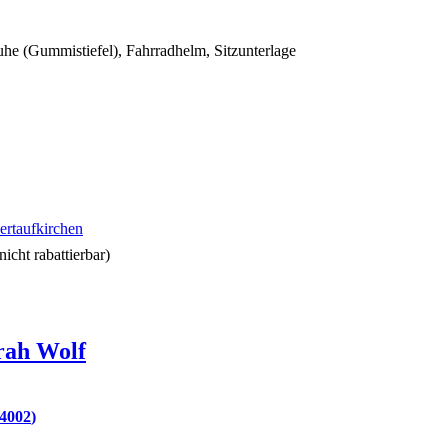
uhe (Gummistiefel), Fahrradhelm, Sitzunterlage
ertaufkirchen
nicht rabattierbar)
rah
Wolf
64002