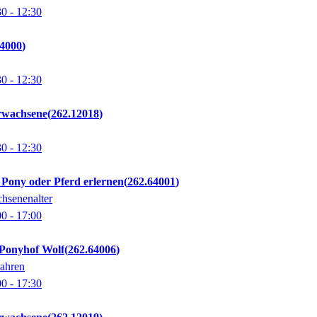
30
- 12:30
64000
30
- 12:30
Erwachsene
262.12018
30
- 12:30
 Pony oder Pferd erlernen
262.64001
chsenenalter
00
- 17:00
 Ponyhof Wolf
262.64006
Jahren
00
- 17:30