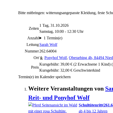
Bitte mitbringen: witterungsangepasste Kleidung, feste Sch
1 Tag, 31.10.2026
Zeiten
Samstag, 10:00 - 12:30 Uhr
Anzahl
1 Termin(e)
Leitung
Sarah Wolf
Nummer
262.64004
Ort
Ponyhof Wolf
,
Oberarbing 4b, 84494 Nied
Kursgebühr: 39,00 € (2 Erwachsene 1 Kind)
(
Preis
Kursgebühr: 32,00 € Geschwisterkind
Termin(e) im Kalender speichern
Weitere Veranstaltungen von
Sa
Reit- und Ponyhof Wolf
Schultütenritt
261.
ab 4 bis 12 Jahren