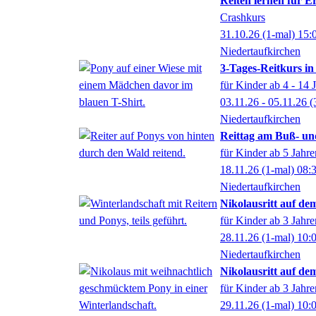
Reiten lernen für 
Crashkurs
31.10.26
(1-mal)
15:
Niedertaufkirchen
3-Tages-Reitkurs in
für Kinder ab 4 - 14 
03.11.26 - 05.11.26
(
Niedertaufkirchen
Reittag am Buß- un
für Kinder ab 5 Jahre
18.11.26
(1-mal)
08:
Niedertaufkirchen
Nikolausritt auf d
für Kinder ab 3 Jahre
28.11.26
(1-mal)
10:
Niedertaufkirchen
Nikolausritt auf d
für Kinder ab 3 Jahre
29.11.26
(1-mal)
10: