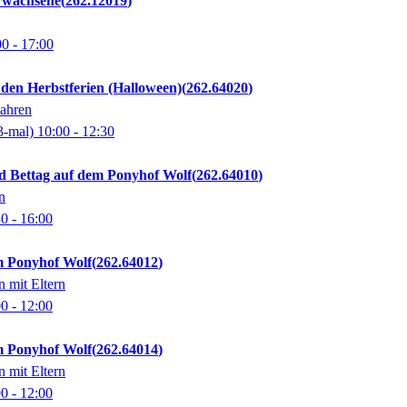
Erwachsene
262.12019
00
- 17:00
 den Herbstferien (Halloween)
262.64020
Jahren
3-mal)
10:00
- 12:30
d Bettag auf dem Ponyhof Wolf
262.64010
n
30
- 16:00
em Ponyhof Wolf
262.64012
n mit Eltern
00
- 12:00
em Ponyhof Wolf
262.64014
n mit Eltern
00
- 12:00