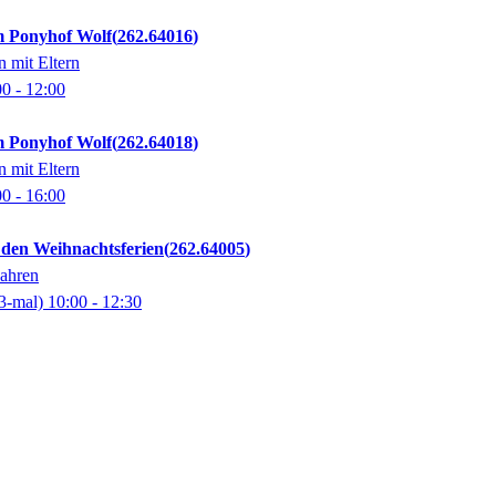
em Ponyhof Wolf
262.64016
n mit Eltern
00
- 12:00
em Ponyhof Wolf
262.64018
n mit Eltern
00
- 16:00
 den Weihnachtsferien
262.64005
Jahren
3-mal)
10:00
- 12:30