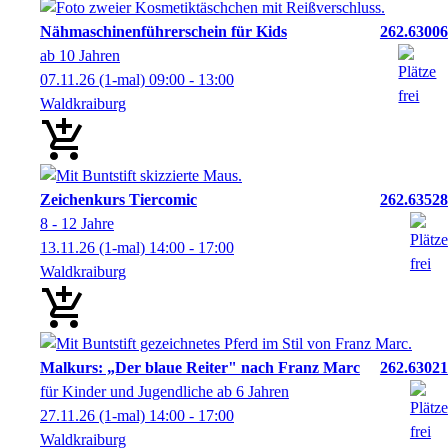
Nähmaschinenführerschein für Kids
262.63006
ab 10 Jahren
07.11.26
(1-mal)
09:00
- 13:00
Waldkraiburg
Zeichenkurs Tiercomic
262.63528
8 - 12 Jahre
13.11.26
(1-mal)
14:00
- 17:00
Waldkraiburg
Malkurs: „Der blaue Reiter" nach Franz Marc
262.63021
für Kinder und Jugendliche ab 6 Jahren
27.11.26
(1-mal)
14:00
- 17:00
Waldkraiburg