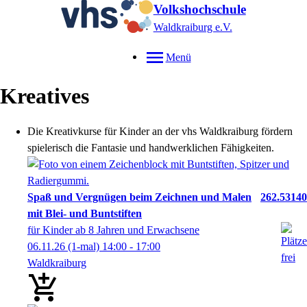
Volkshochschule
Waldkraiburg e.V.
Menü
Kreatives
Die Kreativkurse für Kinder an der vhs Waldkraiburg fördern
spielerisch die Fantasie und handwerklichen Fähigkeiten.
Spaß und Vergnügen beim Zeichnen und Malen
262.53140
mit Blei- und Buntstiften
für Kinder ab 8 Jahren und Erwachsene
06.11.26
(1-mal)
14:00
- 17:00
Waldkraiburg